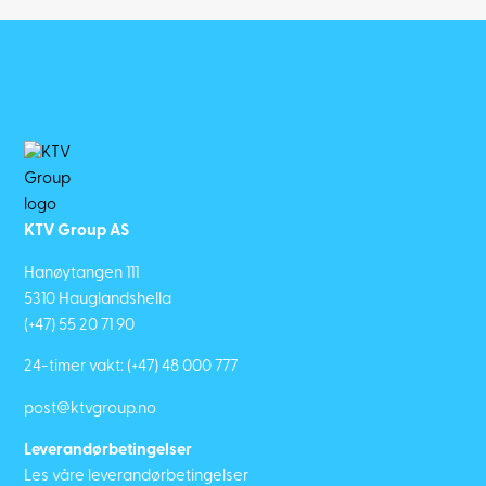
KTV Group AS
Hanøytangen 111
5310 Hauglandshella
(+47) 55 20 71 90
24-timer vakt:
(+47) 48 000 777
post@ktvgroup.no
Leverandørbetingelser
Les våre leverandørbetingelser