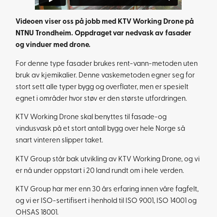
Videoen viser oss på jobb med KTV Working Drone på
NTNU Trondheim. Oppdraget var nedvask av fasader
og vinduer med drone.
For denne type fasader brukes rent-vann-metoden uten
bruk av kjemikalier. Denne vaskemetoden egner seg for
stort sett alle typer bygg og overflater, men er spesielt
egnet i områder hvor støv er den største utfordringen.
KTV Working Drone skal benyttes til fasade-og
vindusvask på et stort antall bygg over hele Norge så
snart vinteren slipper taket.
KTV Group står bak utvikling av KTV Working Drone, og vi
er nå under oppstart i 20 land rundt om i hele verden.
KTV Group har mer enn 30 års erfaring innen våre fagfelt,
og vi er ISO-sertifisert i henhold til ISO 9001, ISO 14001 og
OHSAS 18001.