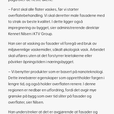
pågå over de neste ukene.
– Først skal alle flater vaskes, før vi starter
overflatebehandling. Vi skal deretter male fasadene med
to strøk av beste kvalitet. I dette ligger også
impregnering av bygget, sier administrerende direktør
Kennet Nilsen i KTV Group.
Han sier at vasking av fasader vil foregå ved bruk av
miljøvennlige vaskemidler, såkalt økologisk vask. Arbeidet
skal utføres uten at det forstyrrer leietakerne eller
påvirker åpningstiden i næringsbygget.
– Vi benytter produkter som er basert på nanoteknologi.
Dette innebærer egenskaper som opprettholder fargen i
lengre tid, og også holder overflaten renere. I denne
regionen er nedbør en utfordring, fordi det avgir mye
grønske på bygg som over tid sliter på fasader og
overflater, sier Nilsen.
Han understreker at det er avgjørende at fasader og