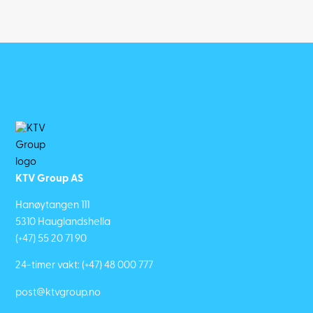
KTV Group AS
Hanøytangen 111
5310 Hauglandshella
(+47) 55 20 71 90
24-timer vakt:
(+47) 48 000 777
post@ktvgroup.no