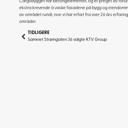
Cargobygget har betongelementer, og er preget av forurens
ekstra krevende å vaske fasadene på bygg og eiendommer
av området rundt, noe vi har erfart fra over 26 års erfa
områder.
TIDLIGERE
Sameiet Strømgaten 36 valgte KTV Group