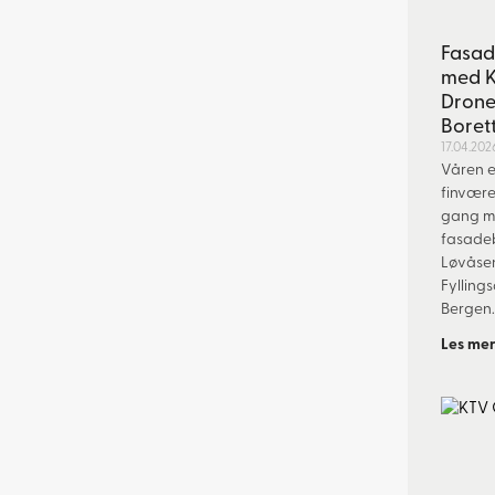
Fasad
med K
Drone
Boret
17.04.202
Våren e
finvære
gang 
fasade
Løvåsen
Fylling
Bergen
Les mer