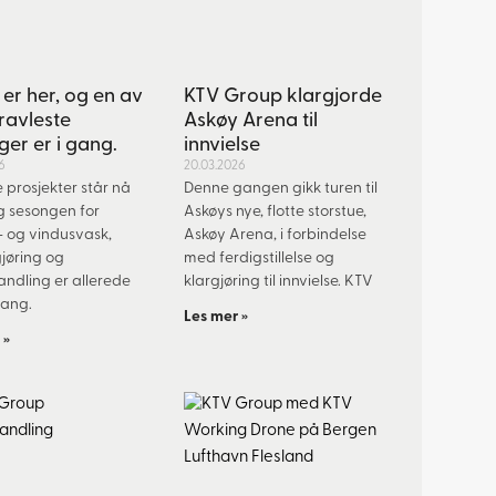
er her, og en av
KTV Group klargjorde
ravleste
Askøy Arena til
ger er i gang.
innvielse
6
20.03.2026
e prosjekter står nå
Denne gangen gikk turen til
og sesongen for
Askøys nye, flotte storstue,
 og vindusvask,
Askøy Arena, i forbindelse
jøring og
med ferdigstillelse og
ndling er allerede
klargjøring til innvielse. KTV
gang.
Les mer »
 »