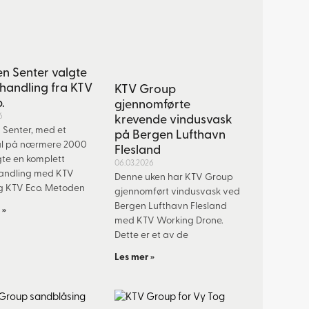
n Senter valgte
handling fra KTV
KTV Group
.
gjennomførte
6
krevende vindusvask
Senter, med et
på Bergen Lufthavn
al på nærmere 2000
Flesland
gte en komplett
06.03.2026
andling med KTV
Denne uken har KTV Group
g KTV Eco. Metoden
gjennomført vindusvask ved
Bergen Lufthavn Flesland
 »
med KTV Working Drone.
Dette er et av de
Les mer »