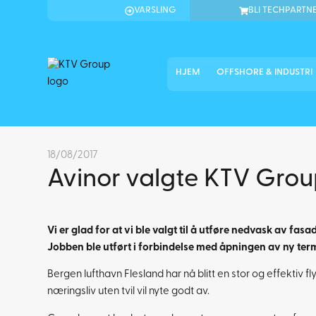
VARSLING
BLI TECHPARTN
HJEM
OFFSHORE & INDUSTRI
18/08/2017
Avinor valgte KTV Gro
Vi er glad for at vi ble valgt til å utføre nedvask av f
Jobben ble utført i forbindelse med åpningen av ny ter
Bergen lufthavn Flesland har nå blitt en stor og effektiv 
næringsliv uten tvil vil nyte godt av.