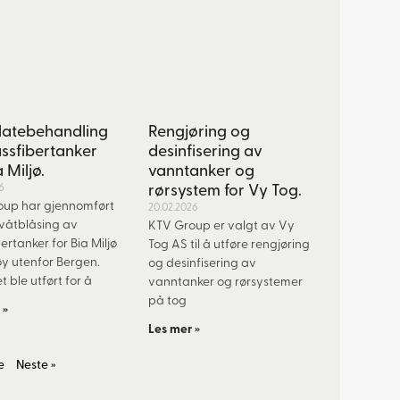
latebehandling
Rengjøring og
assfibertanker
desinfisering av
a Miljø.
vanntanker og
6
rørsystem for Vy Tog.
oup har gjennomført
20.02.2026
våtblåsing av
KTV Group er valgt av Vy
ertanker for Bia Miljø
Tog AS til å utføre rengjøring
y utenfor Bergen.
og desinfisering av
 ble utført for å
vanntanker og rørsystemer
på tog
 »
Les mer »
e
Neste »