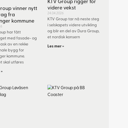
KTV Group rigger for
videre vekst
roup vinner nytt
24.04.2026
ag fra
KTV Group tar nå neste steg
anger kommune
i selskapets videre utvikling
26
og blir en del av Dura Group,
up har fått
et nordisk konsern
get med fasade- og
ask av en rekke
Les mer »
ale bygg for
ger kommune.
t skal utføres
 »