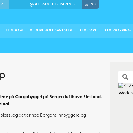
ER
BLI FRANCHISEPARTNER
ENG
EIENDOM
VEDLIKEHOLDSAVTALER
KTV CARE
KTV WORKING 
up
asadene på Cargobygget på Bergen lufthavn Flesland.
minal.
flyplass, og det er noe Bergens innbyggere og