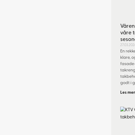
Våren 
våre t
seson
27.03.202
En rekk
klare, 
fasade-
takreng
takbeha
godt i 
Les mer