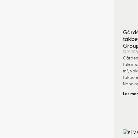
Gårde
takbe
Group
13.03.202
Gården 
takare
m², val
takbeh
Nano o
Les mer