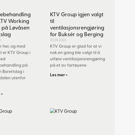
ebehandling
KTV Group igjen valgt
TV Working
til
 på Løvåsen
ventilasjonsrengjøring
tslag
for Buksér og Berging
6
10.04.2026
r her, og med
KTV Group er glad for at vi
t er KTV Group i
nok en gang ble valgt til å
med
utføre ventilasjonsrengjøring
behandling på
på et av fartøyene
 Borettslag i
Les mer »
sdalen utenfor
.
 »