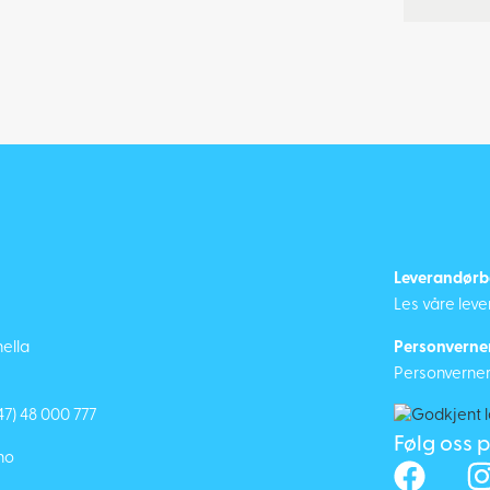
Leverandørb
Les våre lev
ella
Personverne
Personvernerk
47) 48 000 777
Følg oss 
no