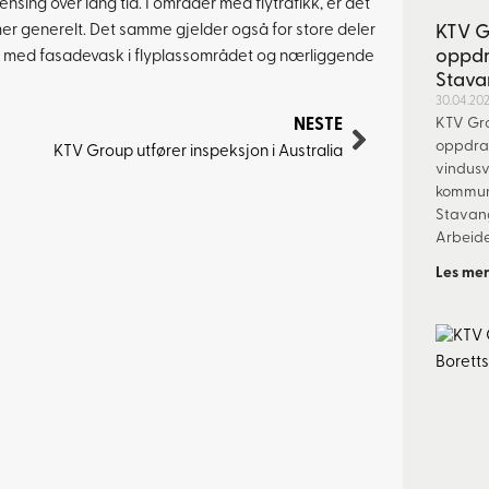
ing over lang tid. I områder med flytrafikk, er det
 generelt. Det samme gjelder også for store deler
KTV G
oppdr
ring med fasadevask i flyplassområdet og nærliggende
Stav
30.04.20
KTV Gro
NESTE
oppdra
KTV Group utfører inspeksjon i Australia
vindusv
kommun
Stavan
Arbeide
Les mer