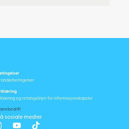
etingelser
erandørbetingelser
rklæring
læring og retningslinjer for informasjonskapsler
på sosiale medier