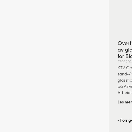
Overf
av gl
for Bi
27.02.202
KTV Gr
sand-/ 
glassfib
på Askø
Arbeidet
Les mer
« Forrig