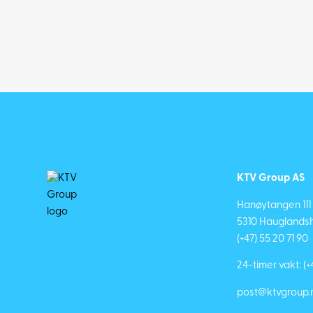
KTV Group AS
Hanøytangen 111
5310 Hauglandsh
(+47) 55 20 71 90
24-timer vakt:
(+
post@ktvgroup.