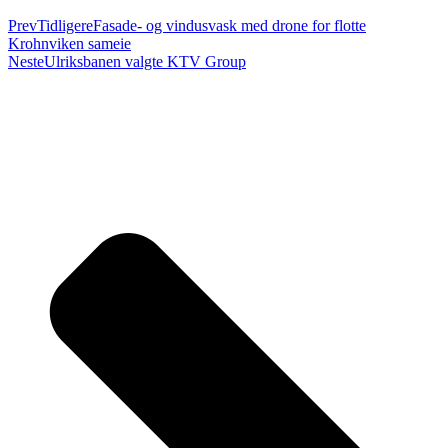
Prev
Tidligere
Fasade- og vindusvask med drone for flotte
Krohnviken sameie
Neste
Ulriksbanen valgte KTV Group