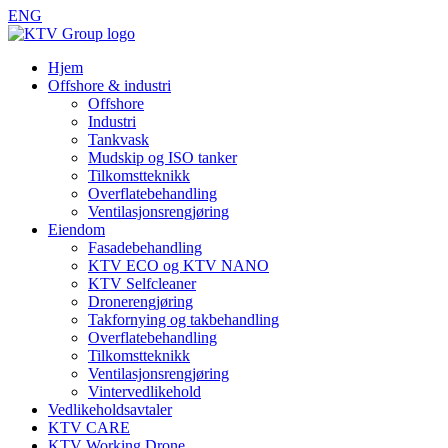
ENG
Hjem
Offshore & industri
Offshore
Industri
Tankvask
Mudskip og ISO tanker
Tilkomstteknikk
Overflatebehandling
Ventilasjonsrengjøring
Eiendom
Fasadebehandling
KTV ECO og KTV NANO
KTV Selfcleaner
Dronerengjøring
Takfornying og takbehandling
Overflatebehandling
Tilkomstteknikk
Ventilasjonsrengjøring
Vintervedlikehold
Vedlikeholdsavtaler
KTV CARE
KTV Working Drone