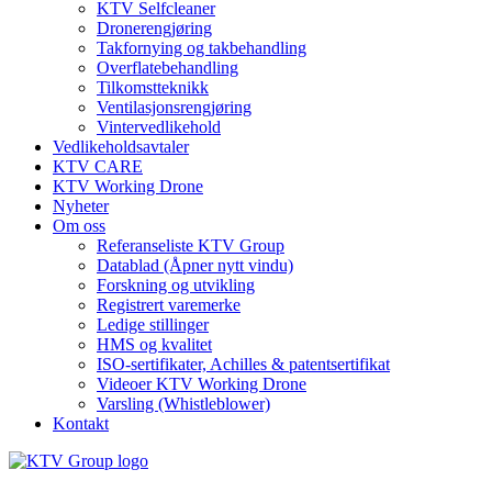
KTV Selfcleaner
Dronerengjøring
Takfornying og takbehandling
Overflatebehandling
Tilkomstteknikk
Ventilasjonsrengjøring
Vintervedlikehold
Vedlikeholdsavtaler
KTV CARE
KTV Working Drone
Nyheter
Om oss
Referanseliste KTV Group
Datablad (Åpner nytt vindu)
Forskning og utvikling
Registrert varemerke
Ledige stillinger
HMS og kvalitet
ISO-sertifikater, Achilles & patentsertifikat
Videoer KTV Working Drone
Varsling (Whistleblower)
Kontakt