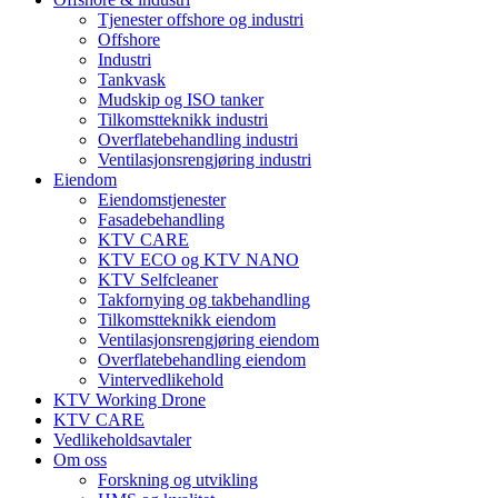
Tjenester offshore og industri
Offshore
Industri
Tankvask
Mudskip og ISO tanker
Tilkomstteknikk industri
Overflatebehandling industri
Ventilasjonsrengjøring industri
Eiendom
Eiendomstjenester
Fasadebehandling
KTV CARE
KTV ECO og KTV NANO
KTV Selfcleaner
Takfornying og takbehandling
Tilkomstteknikk eiendom
Ventilasjonsrengjøring eiendom
Overflatebehandling eiendom
Vintervedlikehold
KTV Working Drone
KTV CARE
Vedlikeholdsavtaler
Om oss
Forskning og utvikling