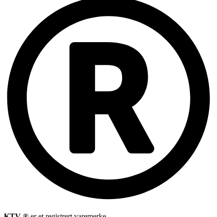
KTV ®
er et registrert varemerke.