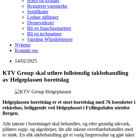
HMS og kvalitet
Registrert varemerke
Sertifikater
Ledige stillinger
Dronevideoer
Bli en franchisepartner
Bli en techpartner
Varsling Whistleblower
Nyheter
Kontakt oss
14/02/2025
KTV Group skal utføre fullstendig takbehandling
av Helgeplassen borettslag
Helgeplassen borettslag er et stort borettslag med 76 boenheter i
rekkehus, beliggende ved Helgeplasset i Fyllingsdalen utenfor
Bergen.
Alle takene i borettslaget skal behandles, og etter grundig takvask,
påføres sopp- og algedreper, før alle takene overflatebehandles med
to strøk. En slik takbehandling gir et varig fargeresultat og gjør taket