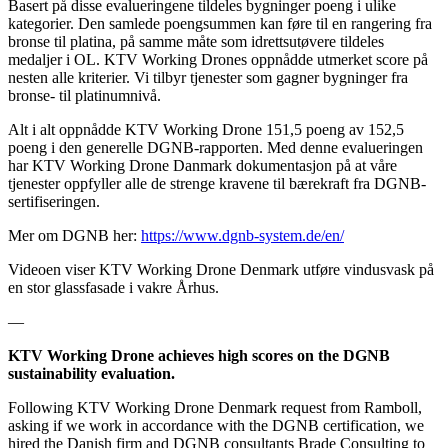
Basert på disse evalueringene tildeles bygninger poeng i ulike
kategorier. Den samlede poengsummen kan føre til en rangering fra
bronse til platina, på samme måte som idrettsutøvere tildeles
medaljer i OL. KTV Working Drones oppnådde utmerket score på
nesten alle kriterier. Vi tilbyr tjenester som gagner bygninger fra
bronse- til platinumnivå.
Alt i alt oppnådde KTV Working Drone 151,5 poeng av 152,5
poeng i den generelle DGNB-rapporten. Med denne evalueringen
har KTV Working Drone Danmark dokumentasjon på at våre
tjenester oppfyller alle de strenge kravene til bærekraft fra DGNB-
sertifiseringen.
Mer om DGNB her:
https://www.dgnb-system.de/en/
Videoen viser KTV Working Drone Denmark utføre vindusvask på
en stor glassfasade i vakre Århus.
—
KTV Working Drone achieves high scores on the DGNB
sustainability evaluation.
Following KTV Working Drone Denmark request from Ramboll,
asking if we work in accordance with the DGNB certification, we
hired the Danish firm and DGNB consultants Brade Consulting to