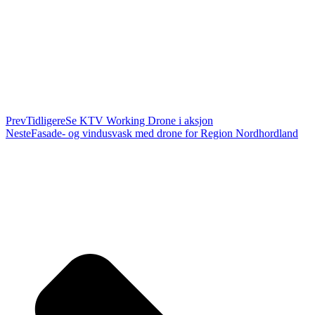
Prev
Tidligere
Se KTV Working Drone i aksjon
Neste
Fasade- og vindusvask med drone for Region Nordhordland