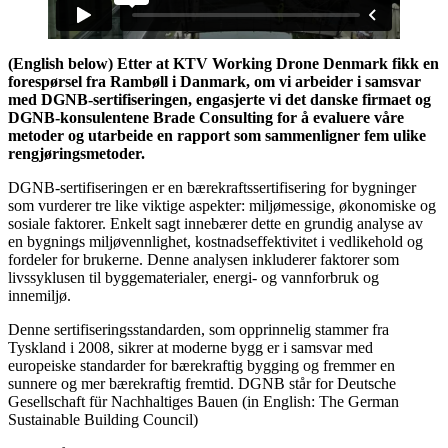
(English below) Etter at KTV Working Drone Denmark fikk en
forespørsel fra Rambøll i Danmark, om vi arbeider i samsvar
med DGNB-sertifiseringen, engasjerte vi det danske firmaet og
DGNB-konsulentene Brade Consulting for å evaluere våre
metoder og utarbeide en rapport som sammenligner fem ulike
rengjøringsmetoder.
DGNB-sertifiseringen er en bærekraftssertifisering for bygninger
som vurderer tre like viktige aspekter: miljømessige, økonomiske og
sosiale faktorer. Enkelt sagt innebærer dette en grundig analyse av
en bygnings miljøvennlighet, kostnadseffektivitet i vedlikehold og
fordeler for brukerne. Denne analysen inkluderer faktorer som
livssyklusen til byggematerialer, energi- og vannforbruk og
innemiljø.
Denne sertifiseringsstandarden, som opprinnelig stammer fra
Tyskland i 2008, sikrer at moderne bygg er i samsvar med
europeiske standarder for bærekraftig bygging og fremmer en
sunnere og mer bærekraftig fremtid. DGNB står for Deutsche
Gesellschaft für Nachhaltiges Bauen (in English: The German
Sustainable Building Council)