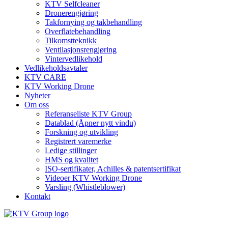
KTV Selfcleaner
Dronerengjøring
Takfornying og takbehandling
Overflatebehandling
Tilkomstteknikk
Ventilasjonsrengjøring
Vintervedlikehold
Vedlikeholdsavtaler
KTV CARE
KTV Working Drone
Nyheter
Om oss
Referanseliste KTV Group
Datablad (Åpner nytt vindu)
Forskning og utvikling
Registrert varemerke
Ledige stillinger
HMS og kvalitet
ISO-sertifikater, Achilles & patentsertifikat
Videoer KTV Working Drone
Varsling (Whistleblower)
Kontakt