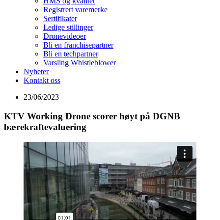
HMS og kvalitet
Registrert varemerke
Sertifikater
Ledige stillinger
Dronevideoer
Bli en franchisepartner
Bli en techpartner
Varsling Whistleblower
Nyheter
Kontakt oss
23/06/2023
KTV Working Drone scorer høyt på DGNB
bærekraftevaluering