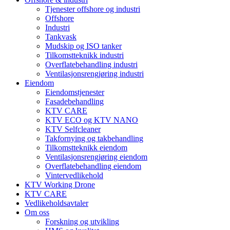
Tjenester offshore og industri
Offshore
Industri
Tankvask
Mudskip og ISO tanker
Tilkomstteknikk industri
Overflatebehandling industri
Ventilasjonsrengjøring industri
Eiendom
Eiendomstjenester
Fasadebehandling
KTV CARE
KTV ECO og KTV NANO
KTV Selfcleaner
Takfornying og takbehandling
Tilkomstteknikk eiendom
Ventilasjonsrengjøring eiendom
Overflatebehandling eiendom
Vintervedlikehold
KTV Working Drone
KTV CARE
Vedlikeholdsavtaler
Om oss
Forskning og utvikling