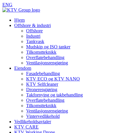
ENG
Hjem
Offshore & industri
Offshore
Industri
Tankvask
Mudskip og ISO tanker
Tilkomstteknikk
Overflatebehandling
Ventilasjonsrengjøring
Eiendom
Fasadebehandling
KTV ECO og KTV NANO
KTV Selfcleaner
Dronerengjøring
Takfornying og takbehandling
Overflatebehandling
Tilkomstteknikk
Ventilasjonsrengjøring
Vintervedlikehold
Vedlikeholdsavtaler
KTV CARE
KTV Working Drone