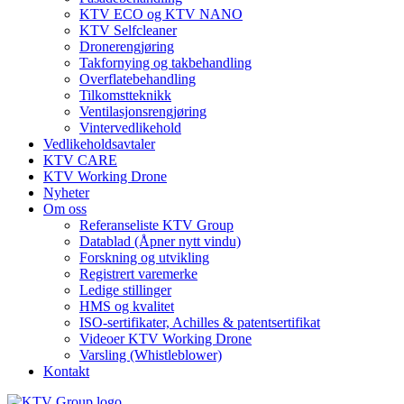
KTV ECO og KTV NANO
KTV Selfcleaner
Dronerengjøring
Takfornying og takbehandling
Overflatebehandling
Tilkomstteknikk
Ventilasjonsrengjøring
Vintervedlikehold
Vedlikeholdsavtaler
KTV CARE
KTV Working Drone
Nyheter
Om oss
Referanseliste KTV Group
Datablad (Åpner nytt vindu)
Forskning og utvikling
Registrert varemerke
Ledige stillinger
HMS og kvalitet
ISO-sertifikater, Achilles & patentsertifikat
Videoer KTV Working Drone
Varsling (Whistleblower)
Kontakt