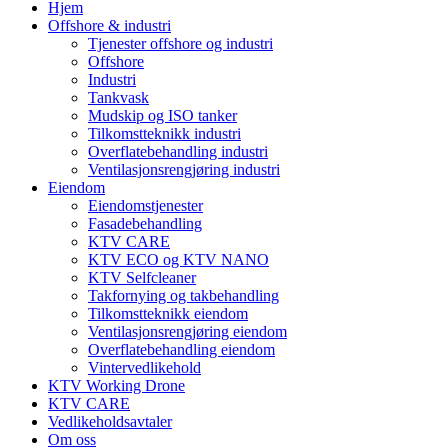
Hjem
Offshore & industri
Tjenester offshore og industri
Offshore
Industri
Tankvask
Mudskip og ISO tanker
Tilkomstteknikk industri
Overflatebehandling industri
Ventilasjonsrengjøring industri
Eiendom
Eiendomstjenester
Fasadebehandling
KTV CARE
KTV ECO og KTV NANO
KTV Selfcleaner
Takfornying og takbehandling
Tilkomstteknikk eiendom
Ventilasjonsrengjøring eiendom
Overflatebehandling eiendom
Vintervedlikehold
KTV Working Drone
KTV CARE
Vedlikeholdsavtaler
Om oss