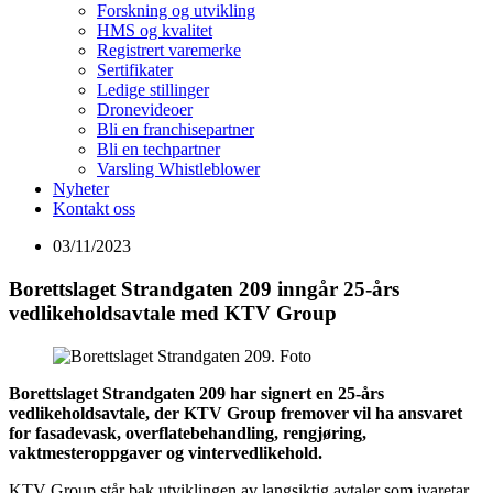
Forskning og utvikling
HMS og kvalitet
Registrert varemerke
Sertifikater
Ledige stillinger
Dronevideoer
Bli en franchisepartner
Bli en techpartner
Varsling Whistleblower
Nyheter
Kontakt oss
03/11/2023
Borettslaget Strandgaten 209 inngår 25-års
vedlikeholdsavtale med KTV Group
Borettslaget Strandgaten 209 har signert en 25-års
vedlikeholdsavtale, der KTV Group fremover vil ha ansvaret
for fasadevask, overflatebehandling, rengjøring,
vaktmesteroppgaver og vintervedlikehold.
KTV Group står bak utviklingen av langsiktig avtaler som ivaretar