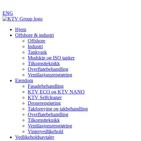
ENG
Hjem
Offshore & industri
Offshore
Industri
Tankvask
Mudskip og ISO tanker
Tilkomstteknikk
Overflatebehandling
Ventilasjonsrengjøring
Eiendom
Fasadebehandling
KTV ECO og KTV NANO
KTV Selfcleaner
Dronerengjøring
Takfornying og takbehandling
Overflatebehandling
Tilkomstteknikk
Ventilasjonsrengjøring
Vintervedlikehold
Vedlikeholdsavtaler