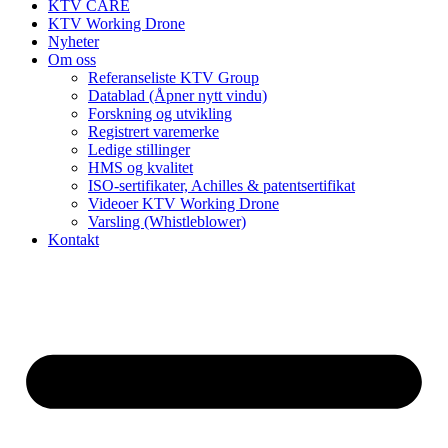
KTV CARE
KTV Working Drone
Nyheter
Om oss
Referanseliste KTV Group
Datablad (Åpner nytt vindu)
Forskning og utvikling
Registrert varemerke
Ledige stillinger
HMS og kvalitet
ISO-sertifikater, Achilles & patentsertifikat
Videoer KTV Working Drone
Varsling (Whistleblower)
Kontakt