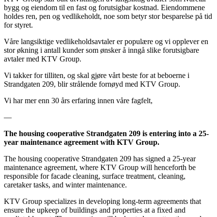
bygg og eiendom til en fast og forutsigbar kostnad. Eiendommene
holdes ren, pen og vedlikeholdt, noe som betyr stor besparelse på tid
for styret.
Våre langsiktige vedlikeholdsavtaler er populære og vi opplever en
stor økning i antall kunder som ønsker å inngå slike forutsigbare
avtaler med KTV Group.
Vi takker for tilliten, og skal gjøre vårt beste for at beboerne i
Strandgaten 209, blir strålende fornøyd med KTV Group.
Vi har mer enn 30 års erfaring innen våre fagfelt,
—
The housing cooperative Strandgaten 209 is entering into a 25-
year maintenance agreement with KTV Group.
The housing cooperative Strandgaten 209 has signed a 25-year
maintenance agreement, where KTV Group will henceforth be
responsible for facade cleaning, surface treatment, cleaning,
caretaker tasks, and winter maintenance.
KTV Group specializes in developing long-term agreements that
ensure the upkeep of buildings and properties at a fixed and