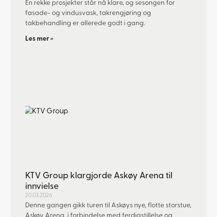
En rekke prosjekter står nå klare, og sesongen for
fasade- og vindusvask, takrengjøring og
takbehandling er allerede godt i gang.
Les mer »
KTV Group klargjorde Askøy Arena til
innvielse
20.03.2026
Denne gangen gikk turen til Askøys nye, flotte storstue,
Askøy Arena, i forbindelse med ferdigstillelse og