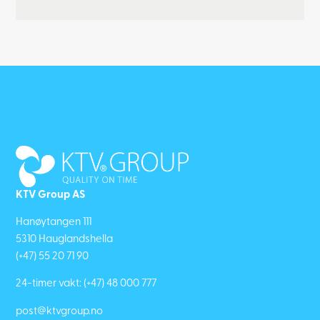
KTV Group AS
Hanøytangen 111
5310 Hauglandshella
(+47) 55 20 71 90
24-timer vakt:
(+47) 48 000 777
post@ktvgroup.no