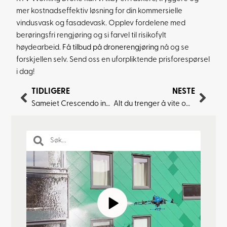
mer kostnadseffektiv løsning for din kommersielle
vindusvask og fasadevask. Opplev fordelene med
berøringsfri rengjøring og si farvel til risikofylt
høydearbeid.
Få tilbud på dronerengjøring
nå og se
forskjellen selv. Send oss en uforpliktende prisforespørsel
i dag!
TIDLIGERE
NESTE
Sameiet Crescendo inngår ny vedlikeholdsavtale på fasadevask
Alt du trenger å vite om vedlikeholdsavtaler for borettslag