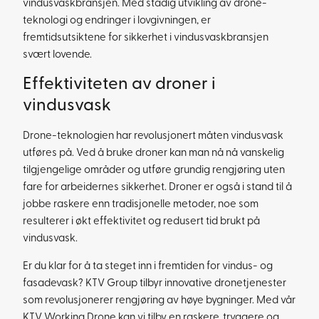
vindusvaskbransjen. Med stadig utvikling av drone-
teknologi og endringer i lovgivningen, er
fremtidsutsiktene for sikkerhet i vindusvaskbransjen
svært lovende.
Effektiviteten av droner i
vindusvask
Drone-teknologien har revolusjonert måten vindusvask
utføres på. Ved å bruke droner kan man nå nå vanskelig
tilgjengelige områder og utføre grundig rengjøring uten
fare for arbeidernes sikkerhet. Droner er også i stand til å
jobbe raskere enn tradisjonelle metoder, noe som
resulterer i økt effektivitet og redusert tid brukt på
vindusvask.
Er du klar for å ta steget inn i fremtiden for vindus- og
fasadevask? KTV Group tilbyr innovative dronetjenester
som revolusjonerer rengjøring av høye bygninger. Med vår
KTV Working Drone kan vi tilby en raskere, tryggere og