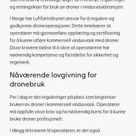
Som med all ny teknologi, følger det med nye reguleringer
og retningslinjer for bruk av droner i vindusvaskbransjen.
I Norge har Luftfartstilsynet ansvar for å regulere og
godkjenne droneoperasjoner. Dette innebærer at
operatører må gjennomføre opplæring og sertifisering
for å kunne utføre kommersiell vindusvask med droner.
Disse kravene bidrar til å sikre at operatørene har
nødvendig kompetanse og forståelse for sikkerhet og
regelverk.
Nåværende lovgivning for
dronebruk
Per i dag er det reguleringer på plass som begrenser
bruken av droner i kommersiell vindusvask. Operatører
må oppfylle visse krav og ha nødvendig lisens for å kunne
bruke droner profesjonelt.
I tillegg til kravene til operatøren, er det også