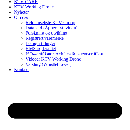
KTV CARE
KTV Working Drone
Nyheter
Om oss
Referanseliste KTV Group
Datablad (Åpner nytt vindu)
Forskning og utvikling
Registrert varemerke
Ledige stillinger
HMS og kvalitet
ISO-sertifikater, Achilles & patentsertifikat
Videoer KTV Working Drone
Varsling (Whistleblower)
Kontakt