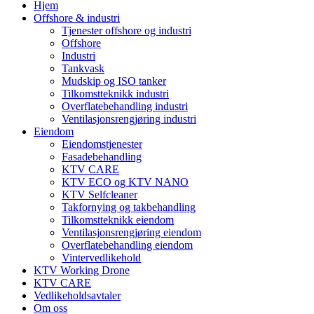
Hjem
Offshore & industri
Tjenester offshore og industri
Offshore
Industri
Tankvask
Mudskip og ISO tanker
Tilkomstteknikk industri
Overflatebehandling industri
Ventilasjonsrengjøring industri
Eiendom
Eiendomstjenester
Fasadebehandling
KTV CARE
KTV ECO og KTV NANO
KTV Selfcleaner
Takfornying og takbehandling
Tilkomstteknikk eiendom
Ventilasjonsrengjøring eiendom
Overflatebehandling eiendom
Vintervedlikehold
KTV Working Drone
KTV CARE
Vedlikeholdsavtaler
Om oss