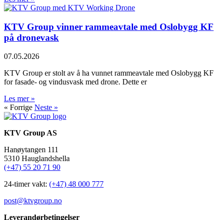
KTV Group vinner rammeavtale med Oslobygg KF
på dronevask
07.05.2026
KTV Group er stolt av å ha vunnet rammeavtale med Oslobygg KF
for fasade- og vindusvask med drone. Dette er
Les mer »
« Forrige
Neste »
KTV Group AS
Hanøytangen 111
5310 Hauglandshella
(+47) 55 20 71 90
24-timer vakt:
(+47) 48 000 777
post@ktvgroup.no
Leverandørbetingelser