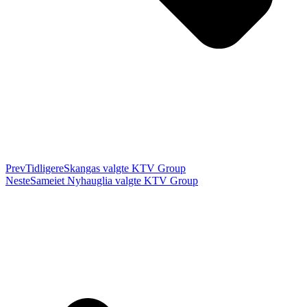
Prev
Tidligere
Skangas valgte KTV Group
Neste
Sameiet Nyhauglia valgte KTV Group