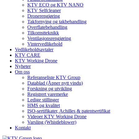
KTV ECO og KTV NANO
KTV Selfcleaner
Dronerengjøring
Takfornying og takbehandling
Overflatebehandling
Tilkomstteknikk
Ventilasjonsrengjøring
Vintervedlikehold
Vedlikeholdsavtaler
KTV CARE
KTV Working Drone
Nyheter
Om oss
Referanseliste KTV Group
Datablad (Åpner nytt vindu)
Forskning og utvikling
Registrert varemerke
Ledige stillinger
HMS og kvalitet
ISO-sertifikater, Achilles & patentsertifikat
Videoer KTV Working Drone
Varsling (Whistleblower)
Kontakt