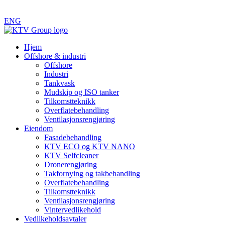
ENG
Hjem
Offshore & industri
Offshore
Industri
Tankvask
Mudskip og ISO tanker
Tilkomstteknikk
Overflatebehandling
Ventilasjonsrengjøring
Eiendom
Fasadebehandling
KTV ECO og KTV NANO
KTV Selfcleaner
Dronerengjøring
Takfornying og takbehandling
Overflatebehandling
Tilkomstteknikk
Ventilasjonsrengjøring
Vintervedlikehold
Vedlikeholdsavtaler