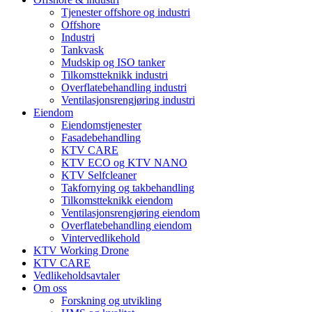
Tjenester offshore og industri
Offshore
Industri
Tankvask
Mudskip og ISO tanker
Tilkomstteknikk industri
Overflatebehandling industri
Ventilasjonsrengjøring industri
Eiendom
Eiendomstjenester
Fasadebehandling
KTV CARE
KTV ECO og KTV NANO
KTV Selfcleaner
Takfornying og takbehandling
Tilkomstteknikk eiendom
Ventilasjonsrengjøring eiendom
Overflatebehandling eiendom
Vintervedlikehold
KTV Working Drone
KTV CARE
Vedlikeholdsavtaler
Om oss
Forskning og utvikling