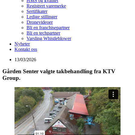
HMS og kvalitet
Registrert varemerke
Sertifikater
Ledige stillinger
Dronevideoer
Bli en franchisepartner
Bli en techpartner
Varsling Whistleblower
Nyheter
Kontakt oss
13/03/2026
Gården Senter valgte takbehandling fra KTV
Group.