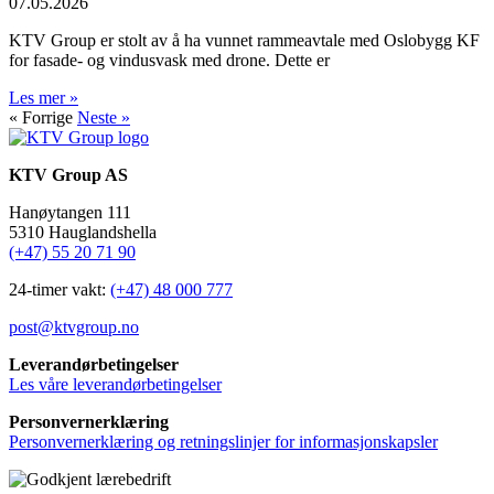
07.05.2026
KTV Group er stolt av å ha vunnet rammeavtale med Oslobygg KF
for fasade- og vindusvask med drone. Dette er
Les mer »
« Forrige
Neste »
KTV Group AS
Hanøytangen 111
5310 Hauglandshella
(+47) 55 20 71 90
24-timer vakt:
(+47) 48 000 777
post@ktvgroup.no
Leverandørbetingelser
Les våre leverandørbetingelser
Personvernerklæring
Personvernerklæring og retningslinjer for informasjonskapsler