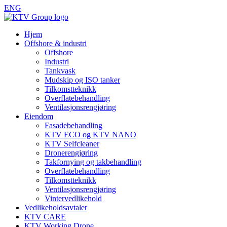
ENG
Hjem
Offshore & industri
Offshore
Industri
Tankvask
Mudskip og ISO tanker
Tilkomstteknikk
Overflatebehandling
Ventilasjonsrengjøring
Eiendom
Fasadebehandling
KTV ECO og KTV NANO
KTV Selfcleaner
Dronerengjøring
Takfornying og takbehandling
Overflatebehandling
Tilkomstteknikk
Ventilasjonsrengjøring
Vintervedlikehold
Vedlikeholdsavtaler
KTV CARE
KTV Working Drone