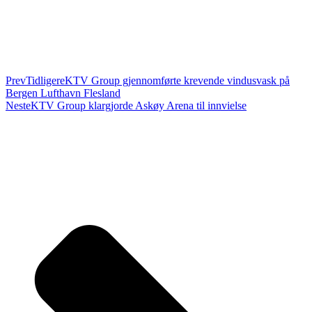
Prev
Tidligere
KTV Group gjennomførte krevende vindusvask på
Bergen Lufthavn Flesland
Neste
KTV Group klargjorde Askøy Arena til innvielse