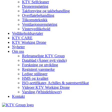
KTV Selfcleaner
Dronerengjøring
Takfornying og takbehandling
Overflatebehandling
Tilkomstteknikk
Ventilasjonsrengjøring
Vintervedlikehold
Vedlikeholdsavtaler
KTV CARE
KTV Working Drone
Nyheter
Om oss
Referanseliste KTV Group
Datablad (Åpner nytt vindu)
Forskning og utvikling
Registrert varemerke
Ledige stillinger
HMS og kvalitet
ISO-sertifikater, Achilles & patentsertifikat
Videoer KTV Working Drone
Varsling (Whistleblower)
Kontakt