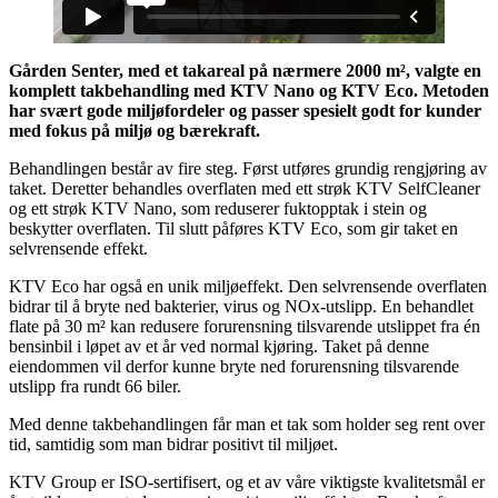
Gården Senter, med et takareal på nærmere 2000 m², valgte en
komplett takbehandling med KTV Nano og KTV Eco. Metoden
har svært gode miljøfordeler og passer spesielt godt for kunder
med fokus på miljø og bærekraft.
Behandlingen består av fire steg. Først utføres grundig rengjøring av
taket. Deretter behandles overflaten med ett strøk KTV SelfCleaner
og ett strøk KTV Nano, som reduserer fuktopptak i stein og
beskytter overflaten. Til slutt påføres KTV Eco, som gir taket en
selvrensende effekt.
KTV Eco har også en unik miljøeffekt. Den selvrensende overflaten
bidrar til å bryte ned bakterier, virus og NOx-utslipp. En behandlet
flate på 30 m² kan redusere forurensning tilsvarende utslippet fra én
bensinbil i løpet av et år ved normal kjøring. Taket på denne
eiendommen vil derfor kunne bryte ned forurensning tilsvarende
utslipp fra rundt 66 biler.
Med denne takbehandlingen får man et tak som holder seg rent over
tid, samtidig som man bidrar positivt til miljøet.
KTV Group er ISO-sertifisert, og et av våre viktigste kvalitetsmål er