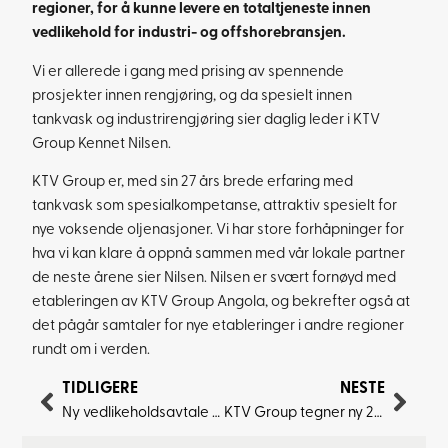
regioner, for å kunne levere en totaltjeneste innen
vedlikehold for industri- og offshorebransjen.
Vi er allerede i gang med prising av spennende
prosjekter innen rengjøring, og da spesielt innen
tankvask og industrirengjøring sier daglig leder i KTV
Group Kennet Nilsen.
KTV Group er, med sin 27 års brede erfaring med
tankvask som spesialkompetanse, attraktiv spesielt for
nye voksende oljenasjoner. Vi har store forhåpninger for
hva vi kan klare å oppnå sammen med vår lokale partner
de neste årene sier Nilsen. Nilsen er svært fornøyd med
etableringen av KTV Group Angola, og bekrefter også at
det pågår samtaler for nye etableringer i andre regioner
rundt om i verden.
TIDLIGERE
NESTE
Ny vedlikeholdsavtale Sameiet Behind Living
KTV Group tegner ny 20 års vedlikeholdsavtale Total