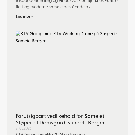
fasadebehandling og vindusvask på Bjerknes Park, et
flott og moderne sameie bestående av
Les mer »
Forutsigbart vedlikehold for Sameiet
Støperiet Damsgårdssundet i Bergen
21.05.2026
KTV Group inngikk i 2024 en femårig