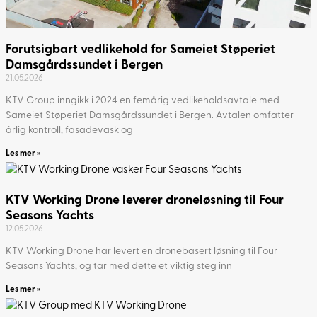
Forutsigbart vedlikehold for Sameiet Støperiet
Damsgårdssundet i Bergen
21.05.2026
KTV Group inngikk i 2024 en femårig vedlikeholdsavtale med
Sameiet Støperiet Damsgårdssundet i Bergen. Avtalen omfatter
årlig kontroll, fasadevask og
Les mer »
KTV Working Drone leverer droneløsning til Four
Seasons Yachts
12.05.2026
KTV Working Drone har levert en dronebasert løsning til Four
Seasons Yachts, og tar med dette et viktig steg inn
Les mer »