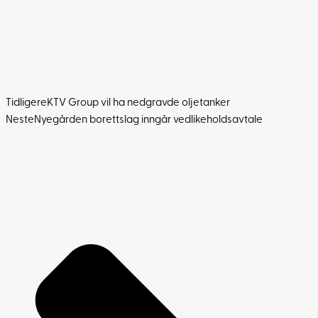
Tidligere
KTV Group vil ha nedgravde oljetanker
Neste
Nyegården borettslag inngår vedlikeholdsavtale