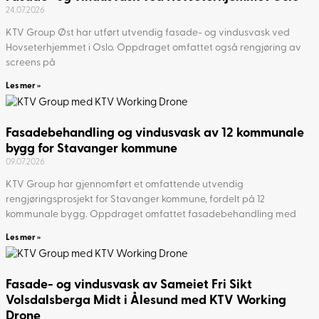
24.07.2026
KTV Group Øst har utført utvendig fasade- og vindusvask ved
Hovseterhjemmet i Oslo. Oppdraget omfattet også rengjøring av
screens på
Les mer »
Fasadebehandling og vindusvask av 12 kommunale
bygg for Stavanger kommune
09.07.2026
KTV Group har gjennomført et omfattende utvendig
rengjøringsprosjekt for Stavanger kommune, fordelt på 12
kommunale bygg. Oppdraget omfattet fasadebehandling med
Les mer »
Fasade- og vindusvask av Sameiet Fri Sikt
Volsdalsberga Midt i Ålesund med KTV Working
Drone