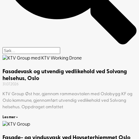
Fasadevask og utvendig vedlikehold ved Solvang
helsehus, Oslo
31.07.2026
KTV Group Øst har, gjennom rammeavtalen med Oslobygg KF og
Oslo kommune, gjennomført utvendig vedlikehold ved Solvang
helsehus. Oppdraget omfattet
Les mer »
Fasade- og vindusvask ved Hovseterhjemmet Oslo