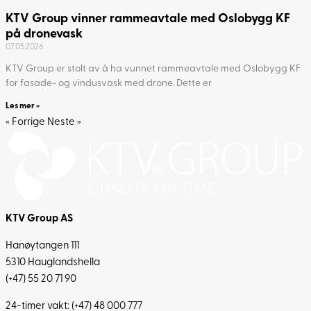
KTV Group vinner rammeavtale med Oslobygg KF
på dronevask
07.05.2026
KTV Group er stolt av å ha vunnet rammeavtale med Oslobygg KF
for fasade- og vindusvask med drone. Dette er
Les mer »
« Forrige
Neste »
KTV Group AS
Hanøytangen 111
5310 Hauglandshella
(+47) 55 20 71 90
24-timer vakt:
(+47) 48 000 777