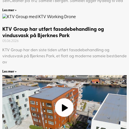
SelfCleaner på 1912 Sameie i Bergen. Sameiet ligger nydelig til ved
Les mer »
KTV Group har utført fasadebehandling og
vindusvask på Bjerknes Park
05.06.2026
KTV Group har den siste tiden utført fasadebehandling og
vindusvask på Bjerknes Park, et flott og moderne sameie bestående
av
Les mer »