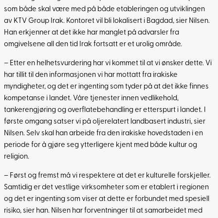
som både skal være med på både etableringen og utviklingen
av KTV Group Irak. Kontoret vil bli lokalisert i Bagdad, sier Nilsen.
Han erkjenner at det ikke har manglet på advarsler fra
omgivelsene all den tid Irak fortsatt er et urolig område.
– Etter en helhetsvurdering har vi kommet til at vi ønsker dette. Vi
har tillit til den informasjonen vi har mottatt fra irakiske
myndigheter, og det er ingenting som tyder på at det ikke finnes
kompetanse i landet. Våre tjenester innen vedlikehold,
tankerengjøring og overflatebehandling er etterspurt i landet. I
første omgang satser vi på oljerelatert landbasert industri, sier
Nilsen. Selv skal han arbeide fra den irakiske hovedstaden i en
periode for å gjøre seg ytterligere kjent med både kultur og
religion.
– Først og fremst må vi respektere at det er kulturelle forskjeller.
Samtidig er det vestlige virksomheter som er etablert i regionen
og det er ingenting som viser at dette er forbundet med spesiell
risiko, sier han. Nilsen har forventninger til at samarbeidet med