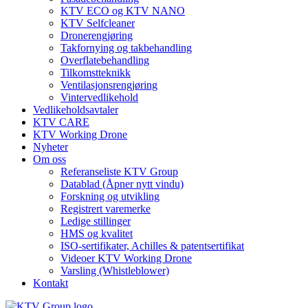
KTV ECO og KTV NANO
KTV Selfcleaner
Dronerengjøring
Takfornying og takbehandling
Overflatebehandling
Tilkomstteknikk
Ventilasjonsrengjøring
Vintervedlikehold
Vedlikeholdsavtaler
KTV CARE
KTV Working Drone
Nyheter
Om oss
Referanseliste KTV Group
Datablad (Åpner nytt vindu)
Forskning og utvikling
Registrert varemerke
Ledige stillinger
HMS og kvalitet
ISO-sertifikater, Achilles & patentsertifikat
Videoer KTV Working Drone
Varsling (Whistleblower)
Kontakt