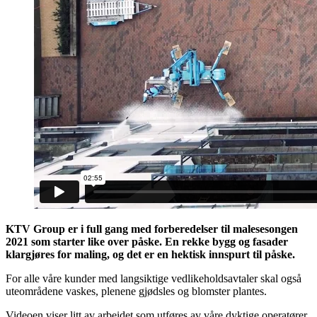
KTV Group er i full gang med forberedelser til malesesongen
2021 som starter like over påske. En rekke bygg og fasader
klargjøres for maling, og det er en hektisk innspurt til påske.
For alle våre kunder med langsiktige vedlikeholdsavtaler skal også
uteområdene vaskes, plenene gjødsles og blomster plantes.
Videoen viser litt av arbeidet som utføres av våre dyktige operatører