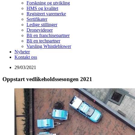
Forskning og utvikling
HMS og kvalitet
Registrert varemerke
Sertifikater
Ledige stillinger
Dronevideoer
Bli en franchisepartner
Bli en techpartner
Varsling Whistleblower
Nyheter
Kontakt oss
29/03/2021
Oppstart vedlikeholdssesongen 2021