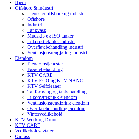
Hjem
Offshore & industri
Tjenester offshore og industri
Offshore
Industri
Tankvask
Mudskip og ISO tanker
Tilkomstteknikk industri
Overflatebehandling industri
Ventilasjonsrengjøring industri
Eiendom
Eiendomstjenester
Fasadebehandling
KTV CARE
KTV ECO og KTV NANO
KTV Selfcleaner
Takfornying og takbehandling
Tilkomstteknikk eiendom
Ventilasjonsrengjøring eiendom
Overflatebehandling eiendom
Vintervedlikehold
KTV Working Drone
KTV CARE
Vedlikeholdsavtaler
Om oss