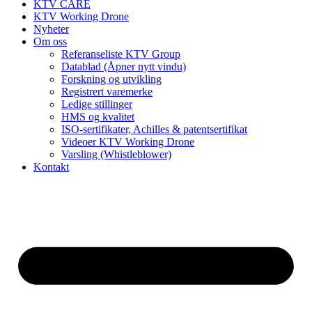
KTV CARE
KTV Working Drone
Nyheter
Om oss
Referanseliste KTV Group
Datablad (Åpner nytt vindu)
Forskning og utvikling
Registrert varemerke
Ledige stillinger
HMS og kvalitet
ISO-sertifikater, Achilles & patentsertifikat
Videoer KTV Working Drone
Varsling (Whistleblower)
Kontakt