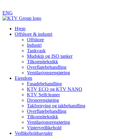
ENG
Hjem
Offshore & industri
Offshore
Industri
Tankvask
Mudskip og ISO tanker
Tilkomstteknikk
Overflatebehandling
Ventilasjonsrengjøring
Eiendom
Fasadebehandling
KTV ECO og KTV NANO
KTV Selfcleaner
Dronerengjøring
Takfornying og takbehandling
Overflatebehandling
Tilkomstteknikk
Ventilasjonsrengjøring
Vintervedlikehold
Vedlikeholdsavtaler