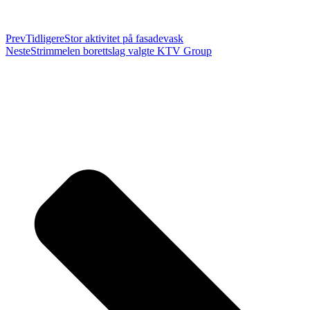
Prev
Tidligere
Stor aktivitet på fasadevask
Neste
Strimmelen borettslag valgte KTV Group