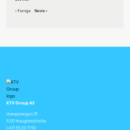
« Forrige
Neste »
KTV Group AS
Hanøytangen 111
5310 Hauglandshella
(+47) 55 20 71 90