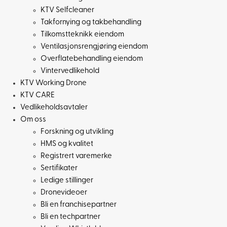
KTV Selfcleaner
Takfornying og takbehandling
Tilkomstteknikk eiendom
Ventilasjonsrengjøring eiendom
Overflatebehandling eiendom
Vintervedlikehold
KTV Working Drone
KTV CARE
Vedlikeholdsavtaler
Om oss
Forskning og utvikling
HMS og kvalitet
Registrert varemerke
Sertifikater
Ledige stillinger
Dronevideoer
Bli en franchisepartner
Bli en techpartner