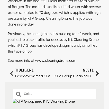
windows in the beautiful Meierikvarteret at Stord outside
of Bergen. The method used is purified water with reverse
osmosis, heated to 70 degrees, which is applied with high
pressure by KTV Group Cleaning Drone. The job was
done in one day.
Previously, the same job on this building took 1 week, and
you had to block traffic for access by lift. Cleaning Drone,
which KTV Group has developed, significantly simplifies
this type of job.
See more info at
www.cleaningdrone.com
TIDLIGERE
NESTE
Fasadevask med KTV Group Cleaning Drone
KTV Group Cleaning Drone på Skarven Sameie i Bergen