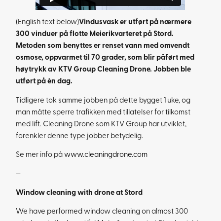
(English text below)
Vindusvask er utført på nærmere
300 vinduer på flotte Meierikvarteret på Stord.
Metoden som benyttes er renset vann med omvendt
osmose, oppvarmet til 70 grader, som blir påført med
høytrykk av KTV Group Cleaning Drone. Jobben ble
utført på èn dag.
Tidligere tok samme jobben på dette bygget 1 uke, og
man måtte sperre trafikken med tillatelser for tilkomst
med lift. Cleaning Drone som KTV Group har utviklet,
forenkler denne type jobber betydelig.
Se mer info på
www.cleaningdrone.com
—
Window cleaning with drone at Stord
We have performed window cleaning on almost 300