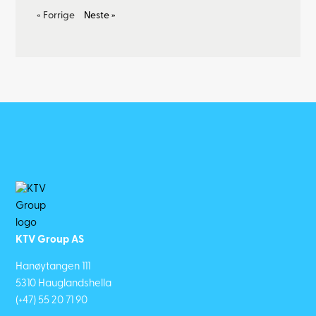
« Forrige
Neste »
KTV Group AS
Hanøytangen 111
5310 Hauglandshella
(+47) 55 20 71 90