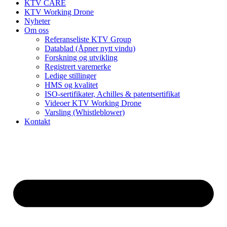
KTV CARE
KTV Working Drone
Nyheter
Om oss
Referanseliste KTV Group
Datablad (Åpner nytt vindu)
Forskning og utvikling
Registrert varemerke
Ledige stillinger
HMS og kvalitet
ISO-sertifikater, Achilles & patentsertifikat
Videoer KTV Working Drone
Varsling (Whistleblower)
Kontakt