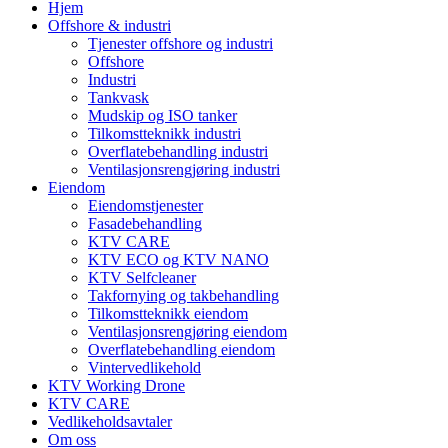
Hjem
Offshore & industri
Tjenester offshore og industri
Offshore
Industri
Tankvask
Mudskip og ISO tanker
Tilkomstteknikk industri
Overflatebehandling industri
Ventilasjonsrengjøring industri
Eiendom
Eiendomstjenester
Fasadebehandling
KTV CARE
KTV ECO og KTV NANO
KTV Selfcleaner
Takfornying og takbehandling
Tilkomstteknikk eiendom
Ventilasjonsrengjøring eiendom
Overflatebehandling eiendom
Vintervedlikehold
KTV Working Drone
KTV CARE
Vedlikeholdsavtaler
Om oss