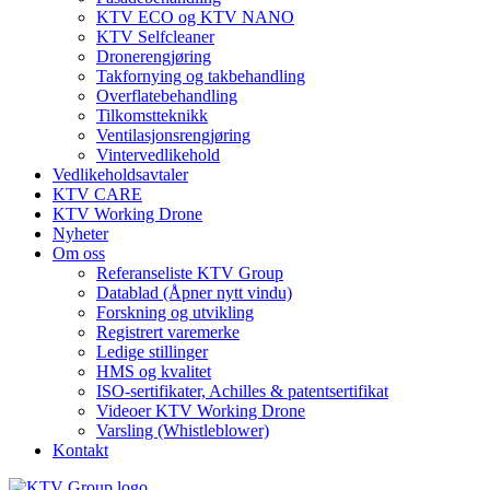
KTV ECO og KTV NANO
KTV Selfcleaner
Dronerengjøring
Takfornying og takbehandling
Overflatebehandling
Tilkomstteknikk
Ventilasjonsrengjøring
Vintervedlikehold
Vedlikeholdsavtaler
KTV CARE
KTV Working Drone
Nyheter
Om oss
Referanseliste KTV Group
Datablad (Åpner nytt vindu)
Forskning og utvikling
Registrert varemerke
Ledige stillinger
HMS og kvalitet
ISO-sertifikater, Achilles & patentsertifikat
Videoer KTV Working Drone
Varsling (Whistleblower)
Kontakt