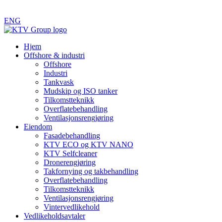
ENG
Hjem
Offshore & industri
Offshore
Industri
Tankvask
Mudskip og ISO tanker
Tilkomstteknikk
Overflatebehandling
Ventilasjonsrengjøring
Eiendom
Fasadebehandling
KTV ECO og KTV NANO
KTV Selfcleaner
Dronerengjøring
Takfornying og takbehandling
Overflatebehandling
Tilkomstteknikk
Ventilasjonsrengjøring
Vintervedlikehold
Vedlikeholdsavtaler