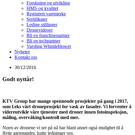
Forskning og utvikling
HMS og kvalitet
Registrert varemerke
Sertifikater
Ledige stillinger
Dronevideoer
Bli en franchisepartner
Bli en techpartner
Varsling Whistleblower
Nyheter
Kontakt oss
30/12/2016
Godt nyttår!
KTV Group har mange spennende prosjekter på gang i 2017,
som f.eks vårt droneprosjekt for vask av fasader. Vi forventer å
videreutvikle våre tjenester med droner innen fotoinspeksjon,
måling, overvåking/kontroll med mer.
Noen av dronene vi ser på nå har blant annet også mulighet til å
flytte gjenstander, kutte ledninger osv.