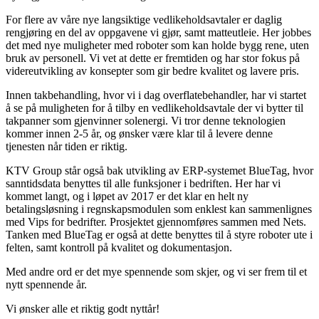
For flere av våre nye langsiktige vedlikeholdsavtaler er daglig
rengjøring en del av oppgavene vi gjør, samt matteutleie. Her jobbes
det med nye muligheter med roboter som kan holde bygg rene, uten
bruk av personell. Vi vet at dette er fremtiden og har stor fokus på
videreutvikling av konsepter som gir bedre kvalitet og lavere pris.
Innen takbehandling, hvor vi i dag overflatebehandler, har vi startet
å se på muligheten for å tilby en vedlikeholdsavtale der vi bytter til
takpanner som gjenvinner solenergi. Vi tror denne teknologien
kommer innen 2-5 år, og ønsker være klar til å levere denne
tjenesten når tiden er riktig.
KTV Group står også bak utvikling av ERP-systemet BlueTag, hvor
sanntidsdata benyttes til alle funksjoner i bedriften. Her har vi
kommet langt, og i løpet av 2017 er det klar en helt ny
betalingsløsning i regnskapsmodulen som enklest kan sammenlignes
med Vips for bedrifter. Prosjektet gjennomføres sammen med Nets.
Tanken med BlueTag er også at dette benyttes til å styre roboter ute i
felten, samt kontroll på kvalitet og dokumentasjon.
Med andre ord er det mye spennende som skjer, og vi ser frem til et
nytt spennende år.
Vi ønsker alle et riktig godt nyttår!