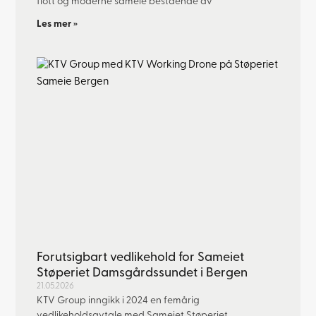
flott og moderne sameie bestående av
Les mer »
Forutsigbart vedlikehold for Sameiet
Støperiet Damsgårdssundet i Bergen
21.05.2026
KTV Group inngikk i 2024 en femårig
vedlikeholdsavtale med Sameiet Støperiet