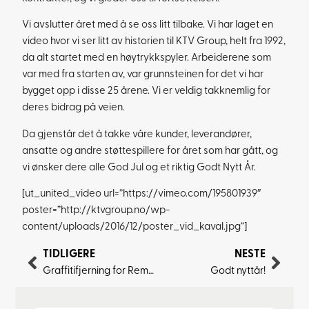
Vi avslutter året med å se oss litt tilbake. Vi har laget en
video hvor vi ser litt av historien til KTV Group, helt fra 1992,
da alt startet med en høytrykkspyler. Arbeiderene som
var med fra starten av, var grunnsteinen for det vi har
bygget opp i disse 25 årene. Vi er veldig takknemlig for
deres bidrag på veien.
Da gjenstår det å takke våre kunder, leverandører,
ansatte og andre støttespillere for året som har gått, og
vi ønsker dere alle God Jul og et riktig Godt Nytt År.
[ut_united_video url=”https://vimeo.com/195801939″
poster=”http://ktvgroup.no/wp-
content/uploads/2016/12/poster_vid_kaval.jpg”]
TIDLIGERE
NESTE
Graffitifjerning for Rema 1000
Godt nyttår!