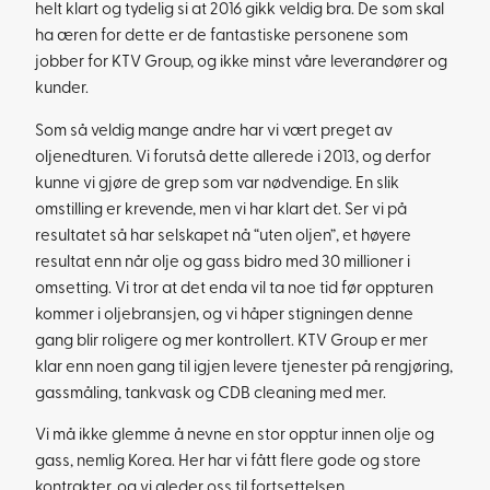
helt klart og tydelig si at 2016 gikk veldig bra. De som skal
ha æren for dette er de fantastiske personene som
jobber for KTV Group, og ikke minst våre leverandører og
kunder.
Som så veldig mange andre har vi vært preget av
oljenedturen. Vi forutså dette allerede i 2013, og derfor
kunne vi gjøre de grep som var nødvendige. En slik
omstilling er krevende, men vi har klart det. Ser vi på
resultatet så har selskapet nå “uten oljen”, et høyere
resultat enn når olje og gass bidro med 30 millioner i
omsetting. Vi tror at det enda vil ta noe tid før oppturen
kommer i oljebransjen, og vi håper stigningen denne
gang blir roligere og mer kontrollert. KTV Group er mer
klar enn noen gang til igjen levere tjenester på rengjøring,
gassmåling, tankvask og CDB cleaning med mer.
Vi må ikke glemme å nevne en stor opptur innen olje og
gass, nemlig Korea. Her har vi fått flere gode og store
kontrakter, og vi gleder oss til fortsettelsen.