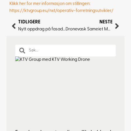
Klikk her for mer informasjon om stillingen:
https://ktvgroup.eu/nxt/operativ-forretningsutvikler/
TIDLIGERE
NESTE
Nytt oppdrag på fasadevask for NKS Olaviken
Dronevask Sameiet Madam Felle i Bergen