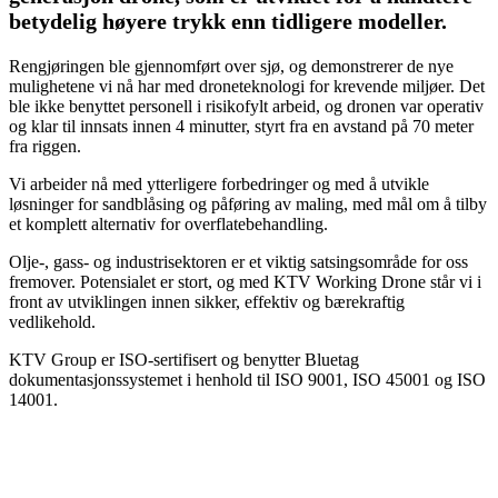
betydelig høyere trykk enn tidligere modeller.
Rengjøringen ble gjennomført over sjø, og demonstrerer de nye
mulighetene vi nå har med droneteknologi for krevende miljøer. Det
ble ikke benyttet personell i risikofylt arbeid, og dronen var operativ
og klar til innsats innen 4 minutter, styrt fra en avstand på 70 meter
fra riggen.
Vi arbeider nå med ytterligere forbedringer og med å utvikle
løsninger for sandblåsing og påføring av maling, med mål om å tilby
et komplett alternativ for overflatebehandling.
Olje-, gass- og industrisektoren er et viktig satsingsområde for oss
fremover. Potensialet er stort, og med KTV Working Drone står vi i
front av utviklingen innen sikker, effektiv og bærekraftig
vedlikehold.
KTV Group er ISO-sertifisert og benytter Bluetag
dokumentasjonssystemet i henhold til ISO 9001, ISO 45001 og ISO
14001.