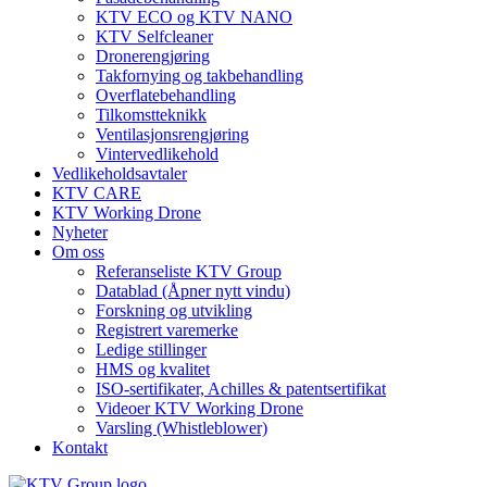
KTV ECO og KTV NANO
KTV Selfcleaner
Dronerengjøring
Takfornying og takbehandling
Overflatebehandling
Tilkomstteknikk
Ventilasjonsrengjøring
Vintervedlikehold
Vedlikeholdsavtaler
KTV CARE
KTV Working Drone
Nyheter
Om oss
Referanseliste KTV Group
Datablad (Åpner nytt vindu)
Forskning og utvikling
Registrert varemerke
Ledige stillinger
HMS og kvalitet
ISO-sertifikater, Achilles & patentsertifikat
Videoer KTV Working Drone
Varsling (Whistleblower)
Kontakt