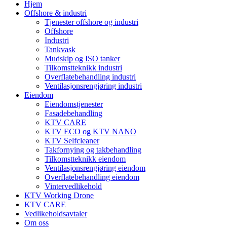
Hjem
Offshore & industri
Tjenester offshore og industri
Offshore
Industri
Tankvask
Mudskip og ISO tanker
Tilkomstteknikk industri
Overflatebehandling industri
Ventilasjonsrengjøring industri
Eiendom
Eiendomstjenester
Fasadebehandling
KTV CARE
KTV ECO og KTV NANO
KTV Selfcleaner
Takfornying og takbehandling
Tilkomstteknikk eiendom
Ventilasjonsrengjøring eiendom
Overflatebehandling eiendom
Vintervedlikehold
KTV Working Drone
KTV CARE
Vedlikeholdsavtaler
Om oss