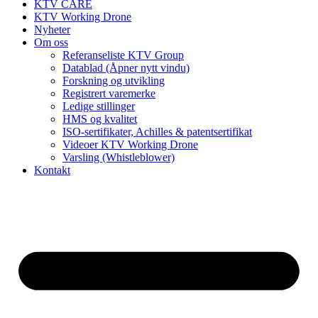
KTV CARE
KTV Working Drone
Nyheter
Om oss
Referanseliste KTV Group
Datablad (Åpner nytt vindu)
Forskning og utvikling
Registrert varemerke
Ledige stillinger
HMS og kvalitet
ISO-sertifikater, Achilles & patentsertifikat
Videoer KTV Working Drone
Varsling (Whistleblower)
Kontakt