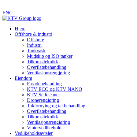
ENG
Hjem
Offshore & industri
Offshore
Industri
Tankvask
Mudskip og ISO tanker
Tilkomstteknikk
Overflatebehandling
Ventilasjonsrengjøring
Eiendom
Fasadebehandling
KTV ECO og KTV NANO
KTV Selfcleaner
Dronerengjøring
Takfornying og takbehandling
Overflatebehandling
Tilkomstteknikk
Ventilasjonsrengjøring
Vintervedlikehold
Vedlikeholdsavtaler