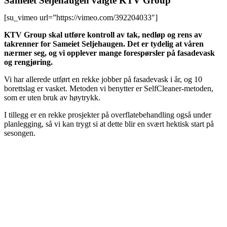
Sameiet Seljehaugen valgte KTV Group
[su_vimeo url=”https://vimeo.com/392204033″]
KTV Group skal utføre kontroll av tak, nedløp og rens av
takrenner for Sameiet Seljehaugen. Det er tydelig at våren
nærmer seg, og vi opplever mange forespørsler på fasadevask
og rengjøring.
Vi har allerede utført en rekke jobber på fasadevask i år, og 10
borettslag er vasket. Metoden vi benytter er SelfCleaner-metoden,
som er uten bruk av høytrykk.
I tillegg er en rekke prosjekter på overflatebehandling også under
planlegging, så vi kan trygt si at dette blir en svært hektisk start på
sesongen.