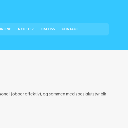
DRONE
NYHETER
OM OSS
KONTAKT
sonell jobber effektivt, og sammen med spesialutstyr blir