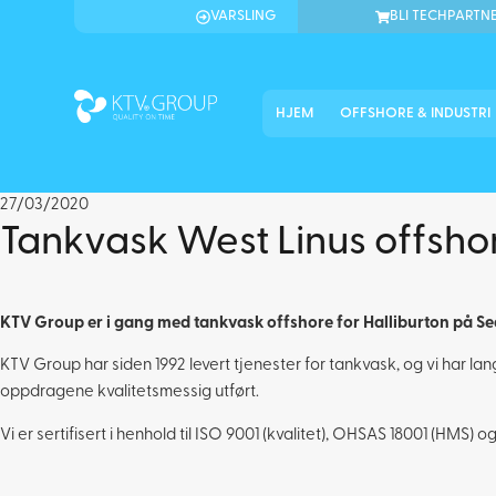
VARSLING
BLI TECHPARTN
HJEM
OFFSHORE & INDUSTRI
27/03/2020
Tankvask West Linus offsho
KTV Group er i gang med tankvask offshore for Halliburton på Sea
KTV Group har siden 1992 levert tjenester for tankvask, og vi har la
oppdragene kvalitetsmessig utført.
Vi er sertifisert i henhold til ISO 9001 (kvalitet), OHSAS 18001 (HMS) og