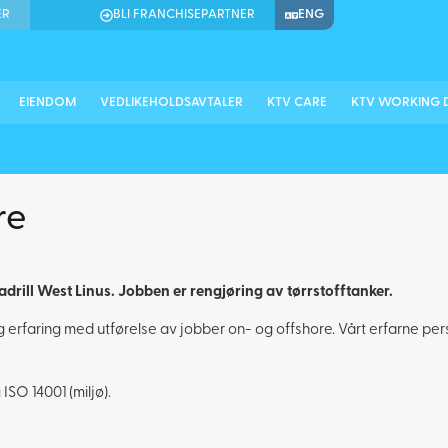
ER
BLI FRANCHISEPARTNER
ENG
EIENDOM
VEDLIKEHOLDSAVTALER
KTV CARE
KTV WORKING 
re
drill West Linus. Jobben er rengjøring av tørrstofftanker.
ng erfaring med utførelse av jobber on- og offshore. Vårt erfarne per
 ISO 14001 (miljø).