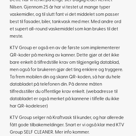
Dette har vi tenkt på lenge sier Daglig leder Kennet
Nilsen. Gjennom 25 år har vi testet ut mange typer
vaskemidler, og til slutt fant vi det middelet som passer
best til fasader, biler, tankvask med mer. Med andre ord
et supert all-round vaskemiddel som kan brukes til det
meste.
KTV Group er også en av de første som implementerer
QR-koder på merking av kanner. Dette gjør at det ikke
bare enkelt å tilfredstille krav om tilgjengelig datablad,
men også for brukeren gjør det ting enklere og tryggere.
Ta frem mobilen din og skann QR-koden, så har du hele
databladet på telefonen din. På denne måten
tilfredsstiller du offentlige krav enkelt. (webadresse til
databladet er også merket på kannene i tilfelle du ikke
har QR-kodeleser)
KTV Group selger nå Kraftvask til kunder, og har allerede
fått gode tilbakemeldinger. Snart er vi også klar med KTV
Group SELF CLEANER. Mer info kommer.