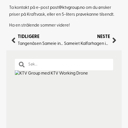
Ta kontakt på e-post
post@ktvgroup.no
om du ønsker
priser på Kraftvask, eller en 5-liters prøvekanne tilsendt.
Ha en strålende sommer videre!
TIDLIGERE
NESTE
Tangenåsen Sameie inngår 20 års vedlikeholdsavtale
Sameiet Kalfarhagen inngår vedlikeholdsavtale Nanocoating.